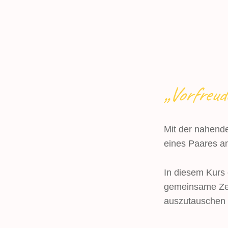
„Vorfreud
Mit der nahend
eines Paares an
In diesem Kurs 
gemeinsame Zei
auszutauschen u